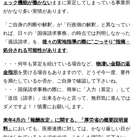
ェック機能が働かない
ままに算定してしまっている事業所
がかなり多い実情があります。
「ご自身の判断や解釈」が「行政側の解釈」と異なってい
れば、日々の「国保請求事務」の時点では判明しなかった
「過誤請求」を、
後々の実地指導の際に”ごっそり”指摘・
処分される可能性があります
。
・・・何年も算定を続けている場合など、
物凄い金額の返
金指示
を受ける場合もありますので、どうぞ今一度、要件
を満たしているか否か、ご自身で確認して下さいね。
・・・国保請求事務の際に、簡単に「入力（算定）」して
「送信（請求）」出来るからと言って、無邪気に進んでは
ダメですよ！！慎重にお願いします。
来年4月の「報酬改定」に関する、「厚労省の概要説明資
料」
においても、医療連携に対しては、かなり厳しい目が