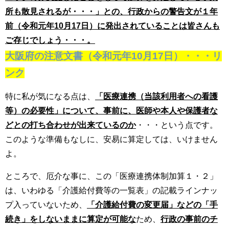
所も散見されるが・・・」との、行政からの警告文が１年
前（令和元年10月17日）に発出されていることは皆さんも
ご存じでしょう・・・。
大阪府の注意文書（令和元年10月17日）・・・リ
ンク
特に私が気になる点は、
「医療連携（当該利用者への看護
等）の必要性」について、事前に、医師や本人や保護者な
どとの打ち合わせが出来ているのか
・・・という点です。
このような準備もなしに、安易に算定しては、いけません
よ。
ところで、厄介な事に、この「医療連携体制加算１・２」
は、いわゆる「介護給付費等の一覧表」の記載ラインナッ
プ入っていないため、
「介護給付費の変更届」などの「手
続き」をしないままに算定が可能な
ため、
行政の事前のチ