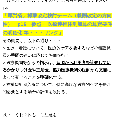
向けられているようですので、こちらも確認して下さい
ね。
「厚労省／報酬改定検討チーム（報酬改定の方向
性） p16 参照・ 医療連携体制加算の算定要件
の明確化 等・・・リンク」
その概要は、以下の通り・・・。
○ 医療・看護について、医療的ケアを要するなどの看護職
員の手間の違いに応じて評価を行う。
○ 医療機関等からの
指示
は、
日頃から利用者を診察してい
るかかりつけ医や主治医、協力医療機関
の医師から
文書
に
よって受けることを
明確化
する。
○ 福祉型短期入所について、特に高度な医療的ケアを長時
間必要とする場合の評価を設ける。
以上、くれぐれも、ご注意を！！