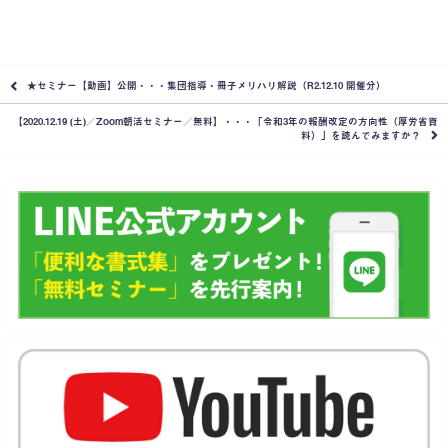
★セミナー【動画】公開・・・集団指導・冊子メリハリ解説（R2.12.10 開催分）
【2020.12.19 (土)／Zoom朝活セミナー／無料】・・・「令和3年の報酬改定の方向性（厚労省資
料）」を読んでみますか？